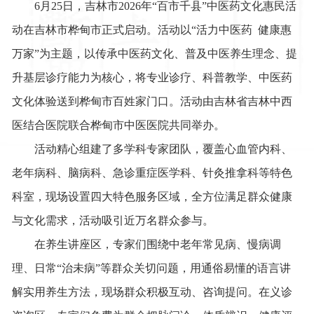
6月25日，吉林市2026年“百市千县”中医药文化惠民活
动
在吉林市桦甸市正式
启动。活动以“活力中医药 健康惠
万家”为主题，以传承中医药文化、普及中医养生理念、提
升基层诊疗能力为核心，将专业诊疗、科普教学、中医药
文化体验送到桦甸
市
百姓家门口。
活动由
吉林省吉林中西
医结合医院联合
桦甸市中医医院
共同举办
。
活动
精心组建
了
多学科专家团队，覆盖心血管内科、
老年病科、脑病科、急诊重症医学科、针灸推拿科等特色
科室，现场设置
四
大特色服务区域，全方位满足群众健康
与文化需求
，活动吸引近万名群众参与
。
在养生讲座区
，
专家们
围绕中老年常见病、慢病调
理、日常“治未病”等群众关切
问题
，用
通俗易懂
的语言讲
解实用养生方法，现场群众积极互动、咨询提问。在义诊