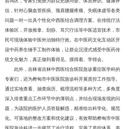
咨询区，专家们免费为群众把脉问诊、体质辨识、健康评
估，针对心脑血管疾病、颈肩腰腿疼痛、失眠体虚等各类
问题一对一出具个性化中西医结合调理方案
。在
传统疗法
体验区
，
开放推拿、刮痧、耳穴疗法等中医适宜技术，市
民可现场体验中医外治独特疗效
。在
中医药文化互动区开
设中药养生锤手工制作体验，
让
群众沉浸式感受中医药传
统文化魅力，真正做到看得见、摸得着、学得会。
此外，
吉林省吉林中西医结合医院急诊重症医学科的
专家
们，还
为
桦甸市中医医院
急诊科开展质控工作指导。
通过实地查看、抽查病历、梳理流程等多种方式，多角度
深入排查重点工作环节中的薄弱点，并结合现场发现的问
题，为该院的医护人员答疑解惑，精准给出科学化、规范
化、可落地的整改方案和优化建议，有效帮助
桦甸市中医
医院
急诊科进一步规范了诊疗流程、完善了质控体系、夯