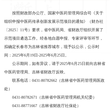
按照
财政部
办公厅、
国家中医药管理局
综合司
《关于
组织申报中医药传承创新发展示范项目的通知》（财办社
〔2025〕11号）
要求，省
中医药局
、省财政厅组织开展了
示范项目遴选工作。经各地自愿申报、专家评审等环节，
拟确定
长春市
为吉林省推荐城市，现予以公示，公示时
间：2025年6月
1
9日-2025年6月
25
日。
公示期间，如有异议，请于2025年6月
25
日前向吉林省
中医药管理局
、吉林省财政厅反映。
联系电话：0431-
80782662
（吉林省
中医药管理局医政
处
）
0431-
80782671
（吉林省
中医药管理局
机关纪委）
0431-88771667（吉林省财政厅社保处）