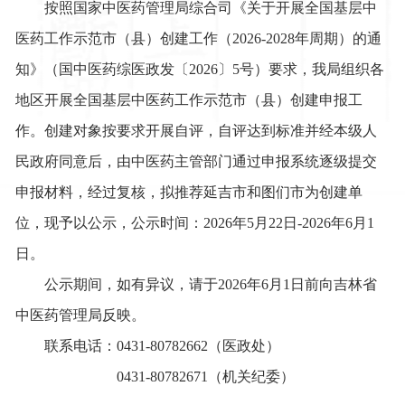
按照
国家中医药管理局
综合司
《关于开展全国基层中
医药工作示范市（县）创建工作（2026-2028年周期）的通
知》（国中医药综医政发〔2026〕5号）
要求，
我局
组织
各
地区开展
全国基层中医药工作示范市（县）创建申报工
作
。
创建对象按要求开展自评，自评达到标准并经本级人
民政府同意后，由中医药主管部门通过申报系统逐级提交
申报材料，经过复核
，拟推荐
延吉市和图们市
为创建单
位
，现予以公示，公示时间：202
6
年
5
月
22
日-202
6
年
6
月
1
日。
公示期间，如有异议，请于202
6
年
6
月
1
日前向吉林省
中医药管理局
反映。
联系电话：0431-
80782662
（
医政处
）
0431-
80782671
（机关纪委）